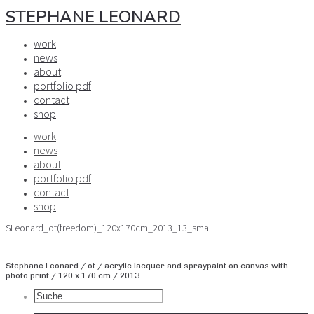
STEPHANE LEONARD
work
news
about
portfolio pdf
contact
shop
work
news
about
portfolio pdf
contact
shop
SLeonard_ot(freedom)_120x170cm_2013_13_small
Stephane Leonard / ot / acrylic lacquer and spraypaint on canvas with
photo print / 120 x 170 cm / 2013