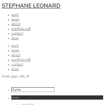
STEPHANE LEONARD
work
news
about
portfolio pdf
contact
shop
work
news
about
portfolio pdf
contact
shop
Death_grips_Still_04
Archiv
Juni 2025