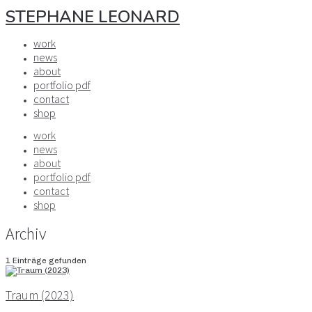
STEPHANE LEONARD
work
news
about
portfolio pdf
contact
shop
work
news
about
portfolio pdf
contact
shop
Archiv
1 Einträge gefunden
Traum (2023)