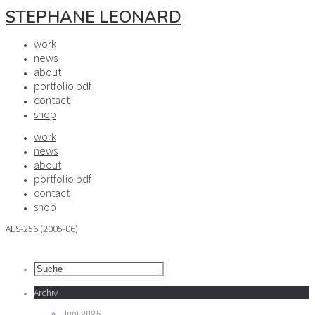
STEPHANE LEONARD
work
news
about
portfolio pdf
contact
shop
work
news
about
portfolio pdf
contact
shop
AES-256 (2005-06)
Archiv
Juni 2025