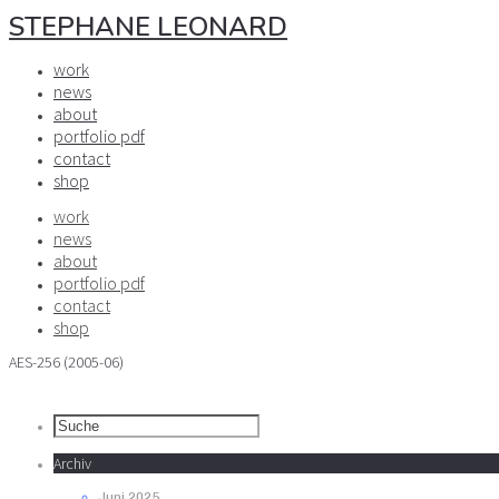
STEPHANE LEONARD
work
news
about
portfolio pdf
contact
shop
work
news
about
portfolio pdf
contact
shop
AES-256 (2005-06)
Archiv
Juni 2025