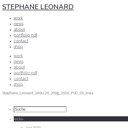
STEPHANE LEONARD
work
news
about
portfolio pdf
contact
shop
work
news
about
portfolio pdf
contact
shop
Stephane_Leonard_180x120_290g_2024_PSD_03_insta
Archiv
Juni 2025