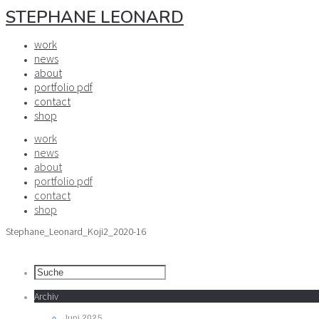
STEPHANE LEONARD
work
news
about
portfolio pdf
contact
shop
work
news
about
portfolio pdf
contact
shop
Stephane_Leonard_Koji2_2020-16
Archiv
Juni 2025