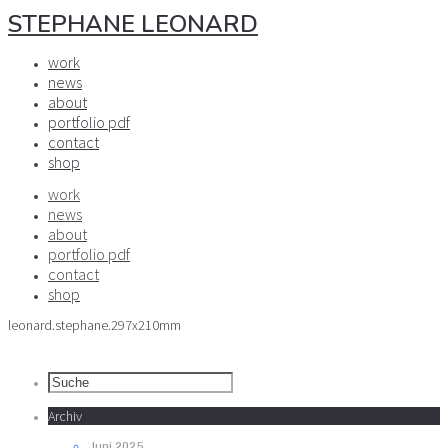
STEPHANE LEONARD
work
news
about
portfolio pdf
contact
shop
work
news
about
portfolio pdf
contact
shop
leonard.stephane.297x210mm
Archiv
Juni 2025