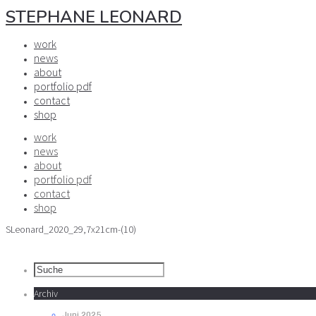
STEPHANE LEONARD
work
news
about
portfolio pdf
contact
shop
work
news
about
portfolio pdf
contact
shop
SLeonard_2020_29,7x21cm-(10)
Archiv
Juni 2025