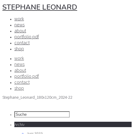
STEPHANE LEONARD
work
news
about
portfolio pdf
contact
shop
work
news
about
portfolio pdf
contact
shop
Stephane_Leonard_180x120cm_2024-22
Archiv
Juni 2025